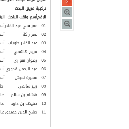
تركيبة فريق البحث
الرقم
أسم ولقب الباحث
الر
01
عمر سي عبد القادر
أست
02
عمر راكة
أست
03
عبد القادر طويلب
أست
04
مريم هاشمي
أست
05
رضوان هواري
أست
06
عبد الرحمن قدوري
أست
07
سميرة نميش
أست
08
زبير سالمي
طال
09
هشام بن سالم
طال
10
حفيظة بن داود
طال
11
صلاح الدين حميدي
طال