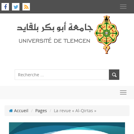
Toggl
navig
Toggl
navig
Accueil
Pages
La revue « Al-Qirtas »