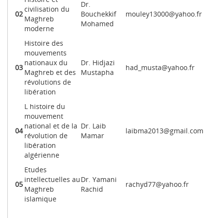
Dr.
civilisation du
02
Bouchekkif
mouley13000@yahoo.fr
Maghreb
Mohamed
moderne
Histoire des
mouvements
nationaux du
Dr. Hidjazi
03
had_musta@yahoo.fr
Maghreb et des
Mustapha
révolutions de
libération
L histoire du
mouvement
national et de la
Dr. Laib
04
laibma2013@gmail.com
révolution de
Mamar
libération
algérienne
Etudes
intellectuelles au
Dr. Yamani
05
rachyd77@yahoo.fr
Maghreb
Rachid
islamique