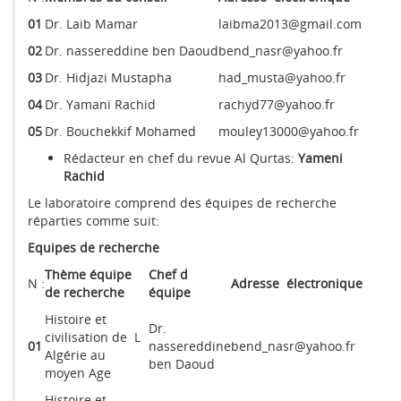
01
Dr. Laib Mamar
laibma2013@gmail.com
02
Dr. nassereddine ben Daoud
bend_nasr@yahoo.fr
03
Dr. Hidjazi Mustapha
had_musta@yahoo.fr
04
Dr. Yamani Rachid
rachyd77@yahoo.fr
05
Dr. Bouchekkif Mohamed
mouley13000@yahoo.fr
Rédacteur en chef du revue Al Qurtas:
Yameni
Rachid
Le laboratoire comprend des équipes de recherche
réparties comme suit:
Equipes de recherche
Thème équipe
Chef d
N :
Adresse électronique
de recherche
équipe
Histoire et
Dr.
civilisation de L
01
nassereddine
bend_nasr@yahoo.fr
Algérie au
ben Daoud
moyen Age
Histoire et